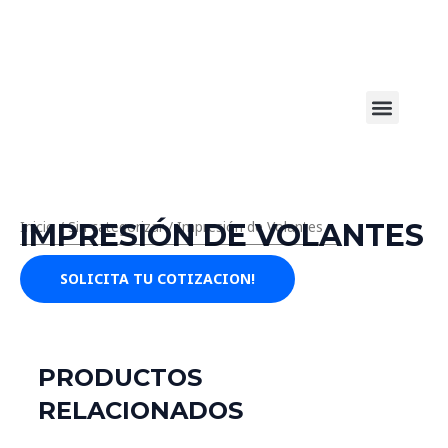
Ir
al
contenido
Menu
IMPRESIÓN DE VOLANTES
Inicio
/
Sin categorizar
/ Impresión de Volantes
SOLICITA TU COTIZACION!
PRODUCTOS
RELACIONADOS