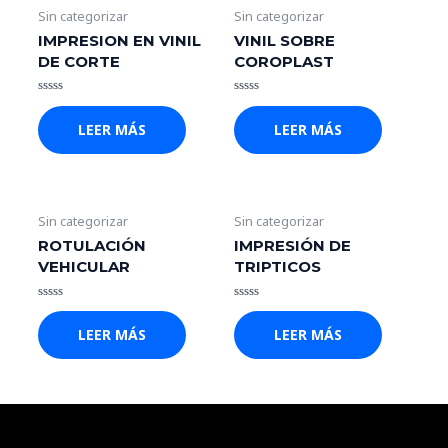
Sin categorizar
Sin categorizar
IMPRESION EN VINIL
VINIL SOBRE
DE CORTE
COROPLAST
Valorado
Valorado
con
con
LEER MÁS
LEER MÁS
0
0
de
de
5
5
Sin categorizar
Sin categorizar
ROTULACIÓN
IMPRESIÓN DE
VEHICULAR
TRIPTICOS
Valorado
Valorado
con
con
LEER MÁS
LEER MÁS
0
0
de
de
5
5